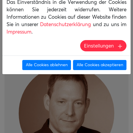
Das Einverständnis in die Verwendung der Cookies
nerea[at]civilisten.de
können Sie jederzeit widerrufen. Weitere
Informationen zu Cookies auf dieser Website finden
www.cocoon-service.de
Sie in unserer
Datenschutzerklärung
und zu uns im
IT- und CiviCRM-Beratung ansehen
Impressum
.
Einstellungen
Alle Cookies ablehnen
Alle Cookies akzeptieren