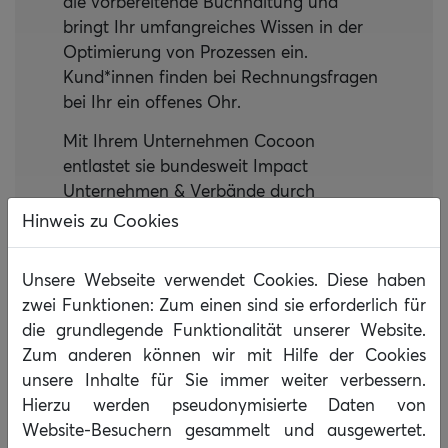
die vorbereitende Buchhaltung und
bringt Ihr umfangreiches Wissen in der
Optimierung von Prozessen ein.
Kund*innen finden bei Rechnungsfragen
bei Ihr ein offenes Ohr.
Mit Ihrem Unternehmen Cocoon
entlastet sie bundesweit Impact
Unternehmen & Verbände durch
optimierte Buchhaltungsprozesse und
Hinweis zu Cookies
sorgt für Spielräume in Budgets durch
günstigere Einkaufspreise.
Unsere Webseite verwendet Cookies. Diese haben
In Ihrer Freizeit liest sie gerne und singt
zwei Funktionen: Zum einen sind sie erforderlich für
und setzt sich für ein intersektionales
die grundlegende Funktionalität unserer Website.
feministisches besseres Morgen ein.
Zum anderen können wir mit Hilfe der Cookies
unsere Inhalte für Sie immer weiter verbessern.
Hierzu werden pseudonymisierte Daten von
Website-Besuchern gesammelt und ausgewertet.
Tel: +49 (0)30 69 20 90-200